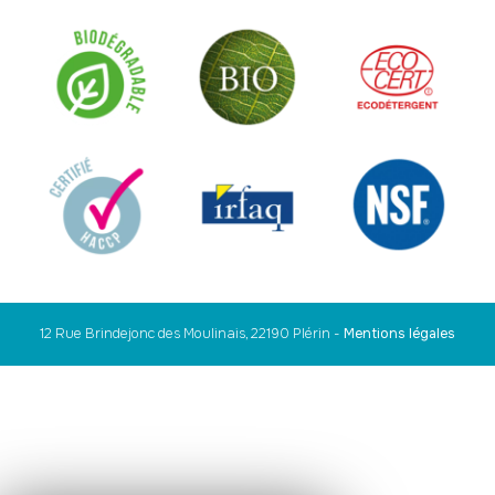
12 Rue Brindejonc des Moulinais, 22190 Plérin
-
Mentions légales