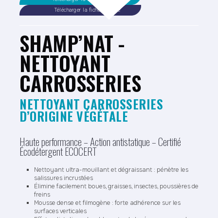
Télécharger la fiche sécurité
SHAMP’NAT -
NETTOYANT
CARROSSERIES
NETTOYANT CARROSSERIES
D’ORIGINE VÉGÉTALE
Haute performance – Action antistatique – Certifié
Écodétergent ECOCERT
Nettoyant ultra-mouillant et dégraissant : pénètre les
salissures incrustées
Élimine facilement boues, graisses, insectes, poussières de
freins
Mousse dense et filmogène : forte adhérence sur les
surfaces verticales