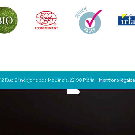
12 Rue Brindejonc des Moulinais, 22190 Plérin
-
Mentions légales