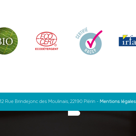
12 Rue Brindejonc des Moulinais, 22190 Plérin
-
Mentions légales