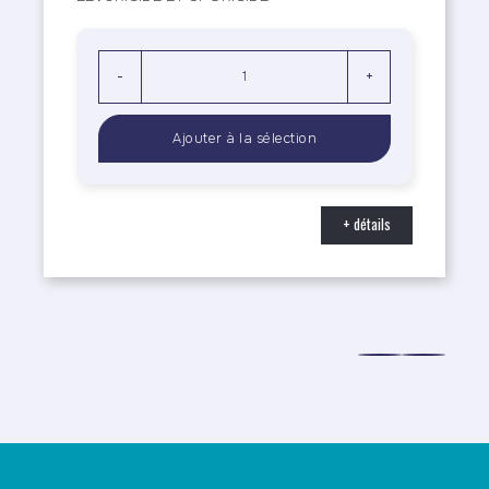
-
+
+ détails