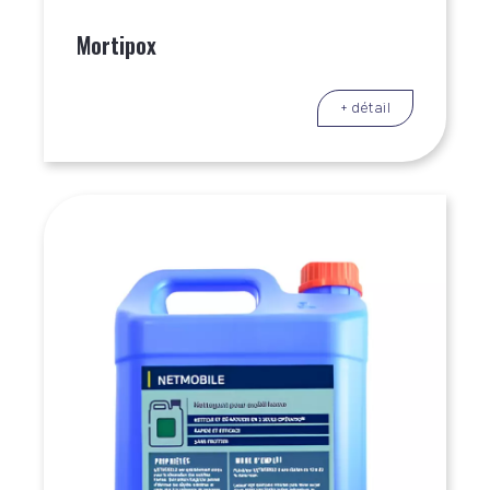
Mortipox
+ détail