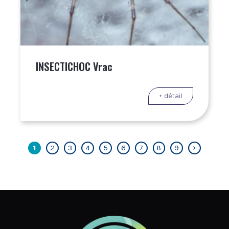
INSECTICHOC Vrac
+ détail
1
2
3
4
5
6
7
8
9
>