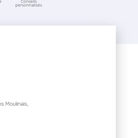
e
Conseils
personnalisés
s Moulinais,