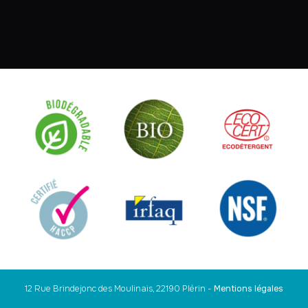
12 Rue Brindejonc des Moulinais, 22190 Plérin
-
Mentions légales