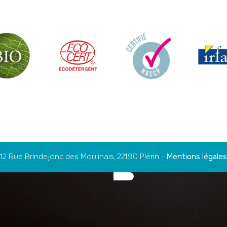
12 Rue Brindejonc des Moulinais, 22190 Plérin
-
Mentions légales