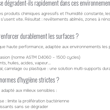
se dégradent-ils rapidement dans ces environnemen
s produits chimiques agressifs et l’humidité constante, les
s s’usent vite. Résultat : revêtements abîmés, zones à rén
 renforcer durablement les surfaces ?
ique haute performance, adaptée aux environnements les p
brasion (norme ASTM D4060 – 1500 cycles)
ts, huiles, acides, vapeur…
, carrelage ou plastique : une solution multi-supports dur
 normes d’hygiène strictes ?
t adapté aux milieux sensibles :
e : limite la prolifération bactérienne
issants sans se dégrader