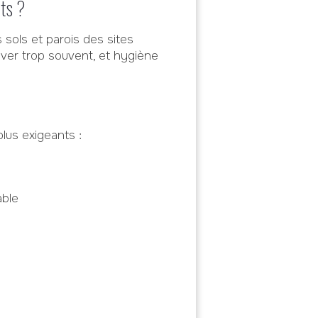
ts ?
 sols et parois des sites
over trop souvent, et hygiène
lus exigeants :
able