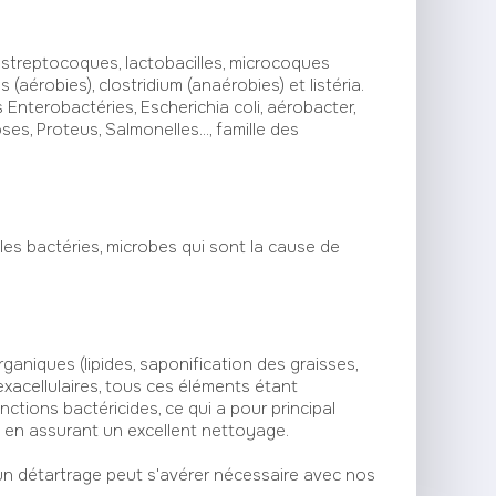
s streptocoques, lactobacilles, microcoques
 (aérobies), clostridium (anaérobies) et listéria.
 Enterobactéries, Escherichia coli, aérobacter,
es, Proteus, Salmonelles..., famille des
les bactéries, microbes qui sont la cause de
niques (lipides, saponification des graisses,
exacellulaires, tous ces éléments étant
ctions bactéricides, ce qui a pour principal
t en assurant un excellent nettoyage.
 un détartrage peut s'avérer nécessaire avec nos