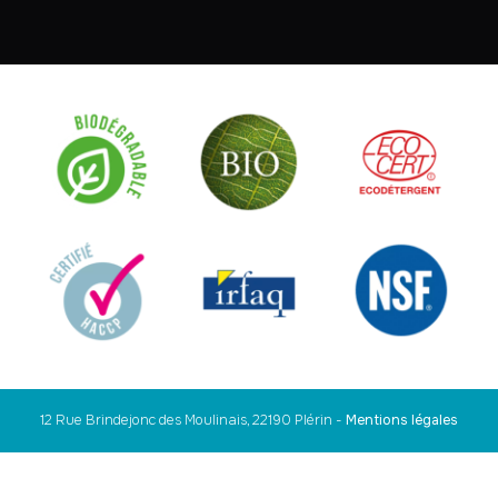
12 Rue Brindejonc des Moulinais, 22190 Plérin
-
Mentions légales