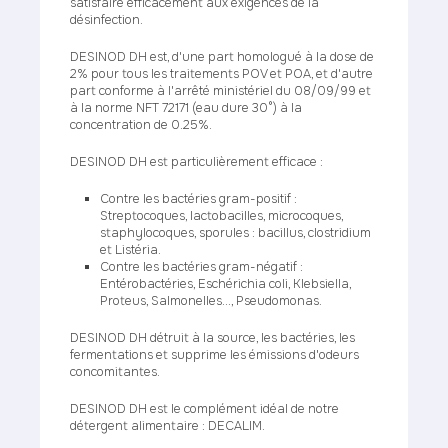
satisfaire efficacement aux exigences de la
désinfection.
DESINOD DH est, d'une part homologué à la dose de
2% pour tous les traitements POV et POA, et d'autre
part conforme à l'arrêté ministériel du 08/09/99 et
à la norme NFT 72171 (eau dure 30°) à la
concentration de 0.25%.
DESINOD DH est particulièrement efficace :
Contre les bactéries gram-positif :
Streptocoques, lactobacilles, microcoques,
staphylocoques, sporules : bacillus, clostridium
et Listéria.
Contre les bactéries gram-négatif :
Entérobactéries, Eschérichia coli, Klebsiella,
Proteus, Salmonelles..., Pseudomonas.
DESINOD DH détruit à la source, les bactéries, les
fermentations et supprime les émissions d'odeurs
concomitantes.
DESINOD DH est le complément idéal de notre
détergent alimentaire : DECALIM.