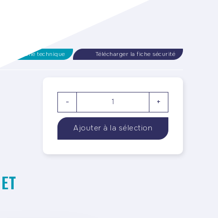
rger la fiche technique
Télécharger la fiche sécurité
-
+
 ET