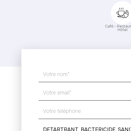
Café - Restaur
Hôtel