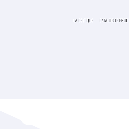
LA CELTIQUE
CATALOGUE PROD
Catalogue produits
Détergents - Désinfect