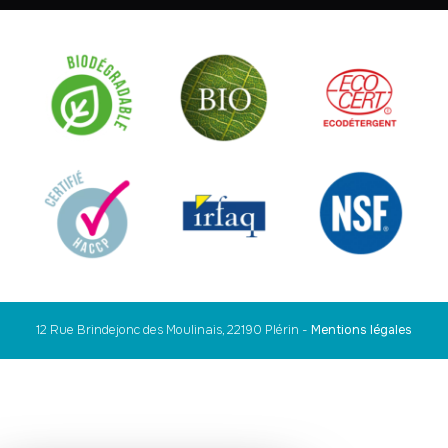
12 Rue Brindejonc des Moulinais, 22190 Plérin
-
Mentions légales