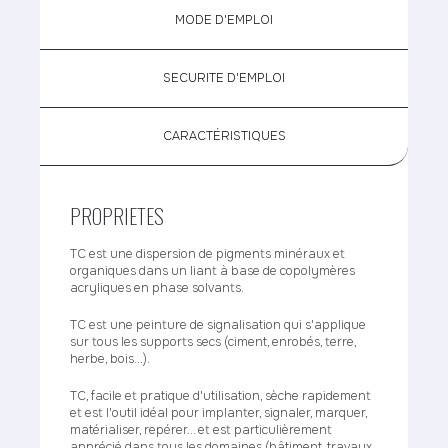
MODE D'EMPLOI
SECURITE D'EMPLOI
CARACTÉRISTIQUES
PROPRIETES
TC est une dispersion de pigments minéraux et
organiques dans un liant à base de copolymères
acryliques en phase solvants.
TC est une peinture de signalisation qui s'applique
sur tous les supports secs (ciment, enrobés, terre,
herbe, bois...).
TC, facile et pratique d'utilisation, sèche rapidement
et est l'outil idéal pour implanter, signaler, marquer,
matérialiser, repérer... et est particulièrement
apprécié dans tous les domaines (bâtiment, travaux