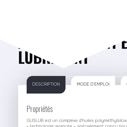
Télécha
GLISLUB AÉROSOL
AGENT GLISSANT 
LUBRIFIANT
DESCRIPTION
MODE D'EMPLOI
Propriétés
GLISLUB est un complexe d'huiles polyméthylsilox
« technologie avancée », spécialement conçu pour 