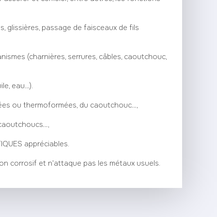
s, glissières, passage de faisceaux de fils
anismes (charnières, serrures, câbles, caoutchouc,
le, eau…).
ctées ou thermoformées, du caoutchouc…,
, caoutchoucs…,
IQUES appréciables.
on corrosif et n'attaque pas les métaux usuels.