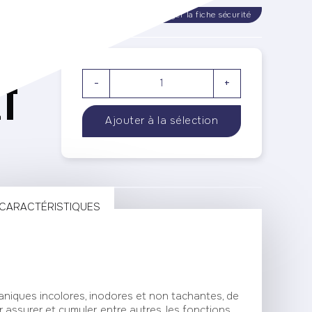
rger la fiche technique
Télécharger la fiche sécurité
 -
ET
-
+
CARACTÉRISTIQUES
aniques incolores, inodores et non tachantes, de
assurer et cumuler, entre autres, les fonctions