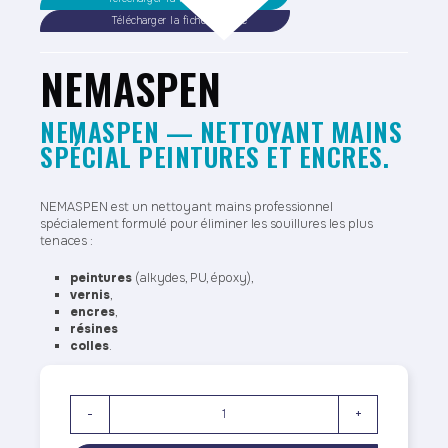
Télécharger la fiche sécurité
NEMASPEN
NEMASPEN — NETTOYANT MAINS
SPÉCIAL PEINTURES ET ENCRES.
NEMASPEN est un nettoyant mains professionnel
spécialement formulé pour éliminer les souillures les plus
tenaces :
peintures
(alkydes, PU, époxy),
vernis
,
encres
,
résines
colles
.
-
+