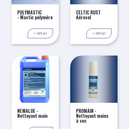
POLYMASTIC
CELTIC RUST
- Mastic polymère
Aérosol
+ détail
+ détail
NEMALOE -
PROMAIN -
Nettoyant main
Nettoyant mains
à sec