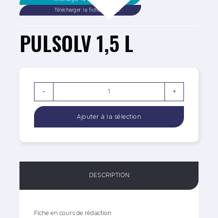
Télécharger la fiche sécurité
PULSOLV 1,5 L
-
+
DESCRIPTION
Fiche en cours de rédaction