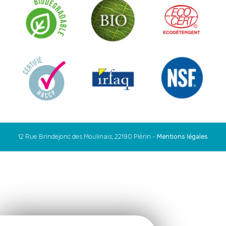
12 Rue Brindejonc des Moulinais, 22190 Plérin
-
Mentions légales