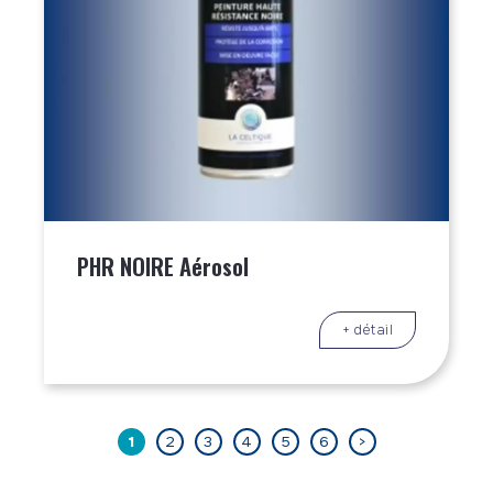
PHR NOIRE Aérosol
+ détail
1
2
3
4
5
6
>