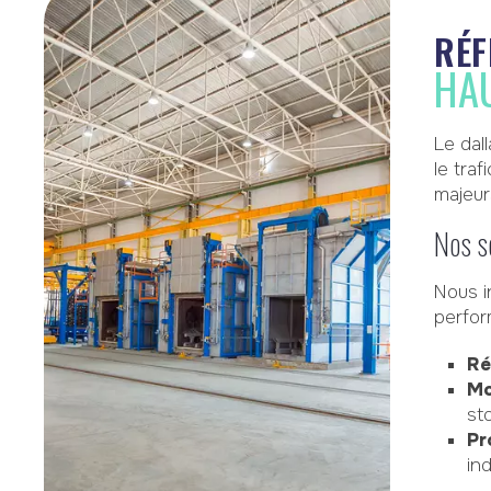
RÉF
HAU
Le dal
le tra
majeur
Nos so
Nous i
perfor
Ré
Mo
st
Pr
in