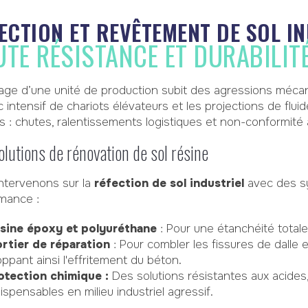
ECTION ET REVÊTEMENT DE SOL IN
TE RÉSISTANCE ET DURABILIT
lage d’une unité de production subit des agressions méc
fic intensif de chariots élévateurs et les projections de fl
s : chutes, ralentissements logistiques et non-conformité 
lutions de rénovation de sol résine
ntervenons sur la
réfection de sol industriel
avec des s
mance :
sine époxy et polyuréthane
: Pour une étanchéité totale 
rtier de réparation
: Pour combler les fissures de dalle e
oppant ainsi l'effritement du béton.
otection chimique :
Des solutions résistantes aux acides
dispensables en milieu industriel agressif.