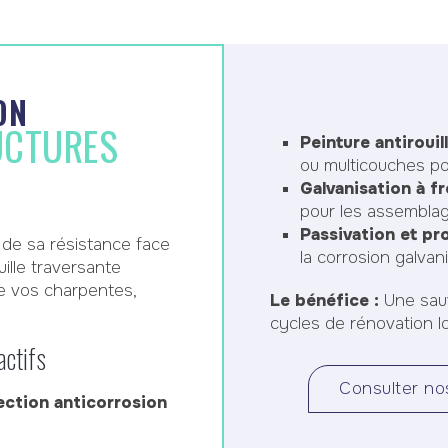
ON
UCTURES
Peinture antirouil
ou multicouches po
Galvanisation à fr
pour les assemblag
Passivation et pro
 de sa résistance face
la corrosion galvan
uille traversante
e vos charpentes,
Le bénéfice :
Une sauv
cycles de rénovation l
actifs
Consulter no
ection anticorrosion